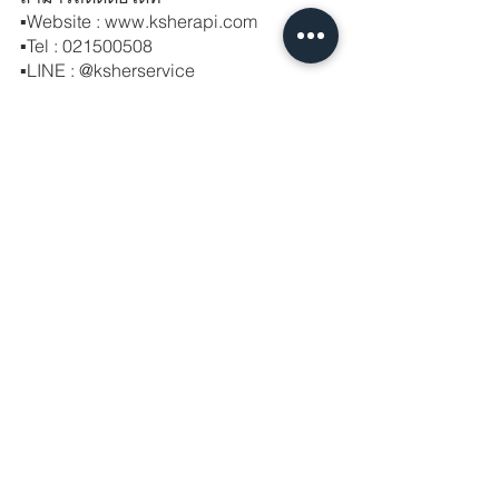
▪️Website : www.ksherapi.com
▪️Tel : 021500508
▪️LINE : @ksherservice
#ksher
#payment
#onlinepayment
#ewallet
#wechatpay
#alipay
#promptpay
#airpay
#linepay
#truemoney
#api
#sdk
#redirect
#socialcommerce
#linkpay
#linkcollection
#paymentgateway
#onlinepaymentsolutions
#จ
่ายเงิน
ออนไลน์ 
#ชำระเง
ินออนไลน์ 
#ธ
ุรกรรม
การเงิน
TrueMoney Wallet
ความคิดเห็น