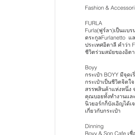
Fashion & Accessor
FURLA
Furla(ฟูร์ลา)เป็นแบร
ตระกูลFurlanetto  แล
ประเทศอิตาลี คำว่า 
ชีวิตร่วมสมัยของอิตา
Boyy
กระเป๋า BOYY มีจุดเร
กระเป๋าเป็นชีวิตจิตใ
สรรพสินค้าแห่งหนึ่ง 
คุณบอยทั้งทำงานและลงเ
นิวยอร์กก็บังเอิญได้เจ
เกี่ยวกับกระเป๋า
Dinning
Boyy & Son Cafe เชื