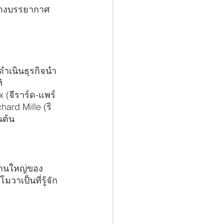
ร้างบรรยากาศ
ำเนินธุรกิจนำ
ิ
x (จีราร์ด-แพร์
chard Mille (ริ
นต้น
กงานใหญ่ของ
มวาเป็นที่รู้จัก