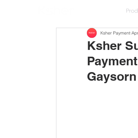
Prod
Ksher Payment
Apr
Ksher Su
Paymentร
Gaysorn 