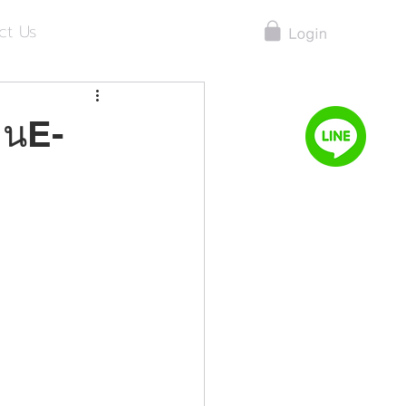
ct Us
านE-