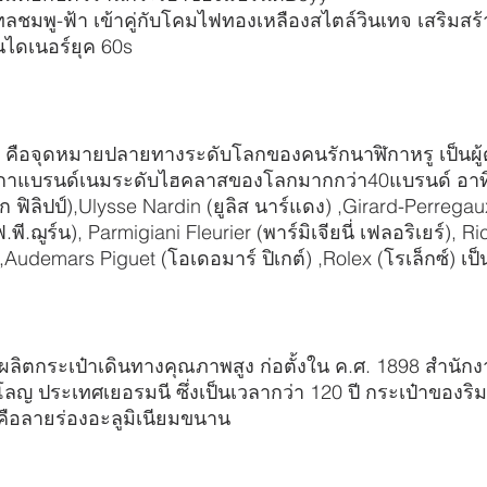
ทลชมพู-ฟ้า เข้าคู่กับโคมไฟทองเหลืองสไตล์วินเทจ เสริมส
นไดเนอร์ยุค 60s
 คือจุดหมายปลายทางระดับโลกของคนรักนาฬิกาหรู เป็นผู้ด
ิกาแบรนด์เนมระดับไฮคลาสของโลกมากกว่า40แบรนด์ อาท
ก ฟิลิปป์),Ulysse Nardin (ยูลิส นาร์แดง) ,Girard-Perregau
.พี.ฌูร์น), Parmigiani Fleurier (พาร์มิเจียนี่ เฟลอริเยร์), Ri
) ,Audemars Piguet (โอเดอมาร์ ปิเกต์) ,Rolex (โรเล็กซ์) เป็
้ผลิตกระเป๋าเดินทางคุณภาพสูง ก่อตั้งใน ค.ศ. 1898 สำนั
งโคโลญ ประเทศเยอรมนี ซึ่งเป็นเวลากว่า 120 ปี กระเป๋าของริมโ
คือลายร่องอะลูมิเนียมขนาน