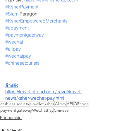
#KsherPayment
#Siam
 Paragon
#KsherEmpoweredMerchants
#epayment
#paymentgateway
#wechat
#alipay
#wechatpay
#chinesetourists
อ้างอิง
https://travelintrend.com/travel/travel-
news/ksher-wechat-pay.html
cashless society
e-wallet
ksher
Alipay
API
QRcode
paymentgateway
WeChatPay
Chinese
Partnership