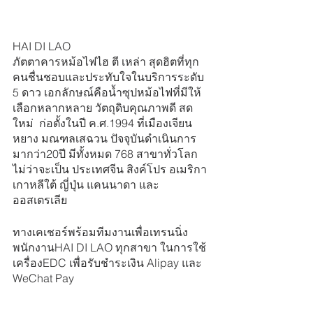
HAI DI LAO
ภัตตาคารหม้อไฟไฮ ตี เหล่า สุดฮิตที่ทุก
คนชื่นชอบและประทับใจในบริการระดับ 
5 ดาว เอกลักษณ์คือน้ำซุปหม้อไฟที่มีให้
เลือกหลากหลาย วัตถุดิบคุณภาพดี สด
ใหม่  ก่อตั้งในปี ค.ศ.1994 ที่เมืองเจียน
หยาง มณฑลเสฉวน ปัจจุบันดำเนินการ
มากว่า20ปี มีทั้งหมด 768 สาขาทั่วโลก 
ไม่ว่าจะเป็น ประเทศจีน สิงค์โปร อเมริกา 
เกาหลีใต้ ญี่ปุ่น แคนนาดา และ
ออสเตรเลีย  
ทางเคเชอร์พร้อมทีมงานเพื่อเทรนนิ่ง
พนักงานHAI DI LAO ทุกสาขา ในการใช้
เครื่องEDC เพื่อรับชำระเงิน Alipay และ 
WeChat Pay