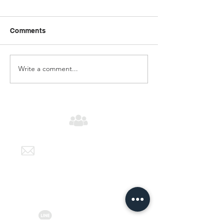
Comments
Write a comment...
E wallet (กระเป๋าเงิน
บัตรเครดิต Unio
อิเล็กทรอนิกส์)คืออะไร มี
อะไร สมัคร อย่า
อะไรบ้างวิธีรับชำระเงิน
เหมือนวีซ่า มาสเ
จาก E wallet ทำอย่างไร
หรือไม่ ใช้จ่ายอ
Lazada ได้
IT Support
info.thailand@ksher.com
support@ksher.com
Contact us
@ksherservice