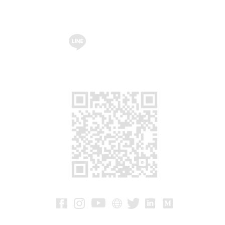
บร
@ksherservice
r.com
ปร
m
591
สุข
กร
ติด
Ma
C-2
Dr.
60
Co
Ja
Dai
Shi
15
Si