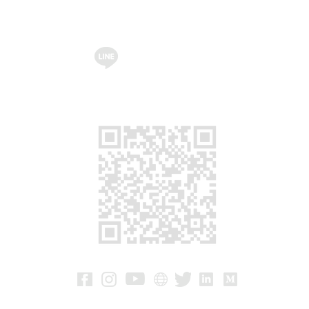
บร
@ksherservice
r.com
ปร
m
591
สุข
กร
ติด
Ma
C-2
Dr.
60
Co
Ja
Dai
Shi
15
Si