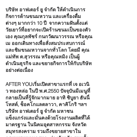
บริษัท อาฟเตอร์ ยู จำกัด ให้ดำเนินการ
กิจการด้านขนมหวาน และเครื่องดื่ม
ต่างๆ มากกว่า 10 ปี  จากความฝันตั้งแต่
วัยเยาว์ที่อยากจะเปิดร้านขนมเป็นของตัว
เอง คุณกุลพัชร์ กนกวัฒนาวรรณ หรือคุณ
เม ออกเดินทางเพื่อสั่งสมประสบการณ์
และชิมขนมหวานจากทั่วโลก โดยมี คุณ
แม่ทัพ ต.สุวรรณ หรือคุณหมิง เป็นผู้
ดำเนินธุรกิจ และขยายกิจการให้กับบริษัท
อย่างต่อเนื่อง 
AFTER YOUเริ่มเปิดสาขาแรกที่ เจ อเวนิ
ว ทองหล่อ ในปี พ.ศ.2550 ปัจจุบันมีเมนูที่
กลายเป็นที่รู้จักมากมาย อาทิ ชิบูยา ฮันนี่
โทสต์, ช็อคโกแลตลาวา, คาคิโกริ ฯลฯ 
บริษัท อาฟเตอร์ ยู จำกัด มหาชน 
แข็งแกร่งและมั่นคงด้วยโรงงานผลิตที่ได้
มาตรฐาน ในนิคมอุตสาหกรรม จังหวัด
สมุทรสงคราม รวมถึงขยายสาขาใน