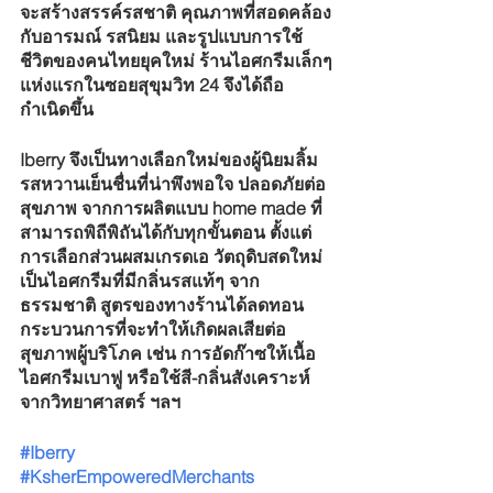
จะสร้างสรรค์รสชาติ คุณภาพที่สอดคล้อง
กับอารมณ์ รสนิยม และรูปแบบการใช้
ชีวิตของคนไทยยุคใหม่ ร้านไอศกรีมเล็กๆ
แห่งแรกในซอยสุขุมวิท 24 จึงได้ถือ
กำเนิดขึ้น 
Iberry จึงเป็นทางเลือกใหม่ของผู้นิยมลิ้ม
รสหวานเย็นชื่นที่น่าพึงพอใจ ปลอดภัยต่อ
สุขภาพ จากการผลิตแบบ home made ที่
สามารถพิถีพิถันได้กับทุกขั้นตอน ตั้งแต่
การเลือกส่วนผสมเกรดเอ วัตถุดิบสดใหม่ 
เป็นไอศกรีมที่มีกลิ่นรสแท้ๆ จาก
ธรรมชาติ สูตรของทางร้านได้ลดทอน
กระบวนการที่จะทำให้เกิดผลเสียต่อ
สุขภาพผู้บริโภค เช่น การอัดก๊าซให้เนื้อ
ไอศกรีมเบาฟู หรือใช้สี-กลิ่นสังเคราะห์
จากวิทยาศาสตร์ ฯลฯ
#Iberry
#KsherEmpoweredMerchants