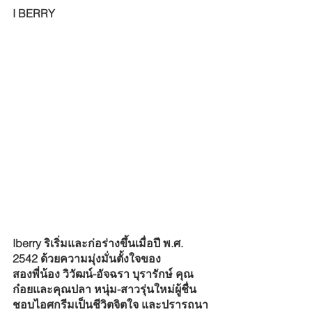
I BERRY
Iberry ริเริ่มและก่อร่างขึ้นเมื่อปี พ.ศ. 
2542 ด้วยความมุ่งมั่นตั้งใจของ
สองพี่น้อง วิวัฒน์-อัจฉรา บุรารักษ์ คุณ
ก๋อยและคุณปลา หนุ่ม-สาวรุ่นใหม่ผู้ชื่น
ชอบไอศกรีมเป็นชีวิตจิตใจ และปรารถนา