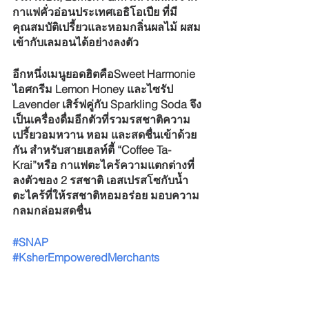
กาแฟคั่วอ่อนประเทศเอธิโอเปีย ที่มี
คุณสมบัติเปรี้ยวและหอมกลิ่นผลไม้ ผสม
เข้ากับเลมอนได้อย่างลงตัว
อีกหนึ่งเมนูยอดฮิตคือSweet Harmonie 
ไอศกรีม Lemon Honey และไซรัป 
Lavender เสิร์ฟคู่กับ Sparkling Soda จึง
เป็นเครื่องดื่มอีกตัวที่รวมรสชาติความ
เปรี้ยวอมหวาน หอม และสดชื่นเข้าด้วย
กัน สำหรับสายเฮลท์ตี้ “Coffee Ta-
Krai”หรือ กาแฟตะไคร้ความแตกต่างที่
ลงตัวของ 2 รสชาติ เอสเปรสโซกับน้ำ
ตะไคร้ที่ให้รสชาติหอมอร่อย มอบความ
กลมกล่อมสดชื่น
#SNAP
#KsherEmpoweredMerchants