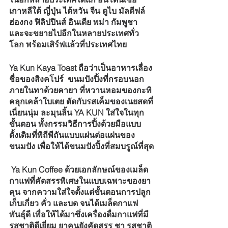
เกาหลีใต้ ญี่ปุ่น ไต้หวัน จีน ดูไบ มัลดีฟล์ 
ฮ่องกง ฟิลิปปินส์ อินเดีย พม่า กัมพูชา 
และจะขยายไปอีกในหลายประเทศทั่ว
โลก พร้อมเสิร์ฟแล้วที่ประเทศไทย 
Ya Kun Kaya Toast ถือว่าเป็นอาหารเลื่อง
ชื่อของสิงคโปร์  ขนมปังปิ้งที่กรอบนอก 
ภายในทาด้วยคายา ที่หวานหอมของกะทิ
คลุกเคล้าใบเตย ตัดกับรสเค็มของเนยสดที่
เนี่ยนนุ่ม ละมุนลิ้น YA KUN ใส่ใจในทุก
ขั้นตอน ทั้งกรรมวิธีการปิ้งด้วยมือแบบ
ดั้งเดิมที่พิถีพีถันแบบแผ่นต่อแผ่นของ
ขนมปัง เพื่อให้ได้ขนมปังปิ้งที่สมบรูณ์ที่สุด
 Ya Kun Coffee ด้วยเอกลักษณ์ของเมล็ด
กาแฟที่คัดสรรพิเศษในแบบเฉพาะของยา
คุน จากความใส่ใจตั้งแต่ขั้นตอนการปลูก 
เก็บเกี่ยว คั่ว และบด จนได้เมล็ดกาแฟ
พันธุ์ดี เพื่อให้ได้มาซึ่งเครื่องดื่มกาแฟที่มี
รสชาติดีเยี่ยม ยาคุนยังคัดสรร ชา รสชาติ