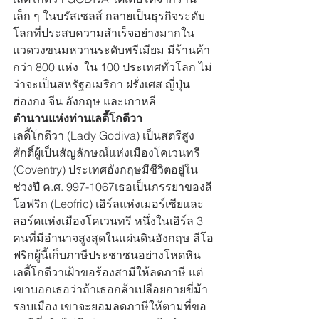
เล็ก ๆ ในบรัสเซลส์ กลายเป็นธุรกิจระดับ
โลกที่ประสบความสำเร็จอย่างมากใน
แวดวงขนมหวานระดับพรีเมียม มีร้านค้า
กว่า 800 แห่ง  ใน 100 ประเทศทั่วโลก ไม่
ว่าจะเป็นสหรัฐอเมริกา ฝรั่งเศส ญี่ปุ่น 
ฮ่องกง จีน อังกฤษ และเกาหลี 
ตำนานแห่งท่านเลดี้โกดีวา
เลดี้โกดีวา (Lady Godiva) เป็นสตรีสูง
ศักดิ์ผู้เป็นสัญลักษณ์แห่งเมืองโคเวนทรี 
(Coventry) ประเทศอังกฤษมีชีวิตอยู่ใน
ช่วงปี ค.ศ. 997-1067เธอเป็นภรรยาของลี
โอฟริก (Leofric) เอิร์ลแห่งเมอร์เซียและ
ลอร์ดแห่งเมืองโคเวนทรี หนึ่งในเอิร์ล 3 
คนที่มีอำนาจสูงสุดในแผ่นดินอังกฤษ ลีโอ
ฟริกผู้นี้เก็บภาษีประชาชนอย่างโหดหิน 
เลดี้โกดีวาเฝ้าขอร้องสามีให้ลดภาษี แต่
เขาบอกเธอว่าถ้าเธอกล้าเปลือยกายขี่ม้า
รอบเมือง เขาจะยอมลดภาษีให้ตามที่ขอ 