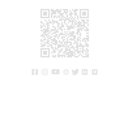
กร
ติด
Ma
C-2
Dr.
60
Co
Ja
Dai
Shi
15
Si
340
Ave
Ch
Rm3
Jiu
Bei