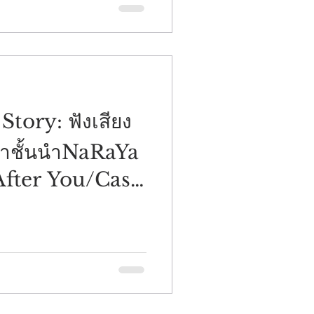
tory: ฟังเสียง
้าชั้นนำNaRaYa
fter You/Casa