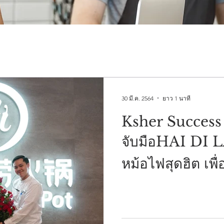
30 มี.ค. 2564
ยาว 1 นาที
Ksher Success
จับมือHAI DI 
หม้อไฟสุดฮิต เพื่
ระบบe-wallet