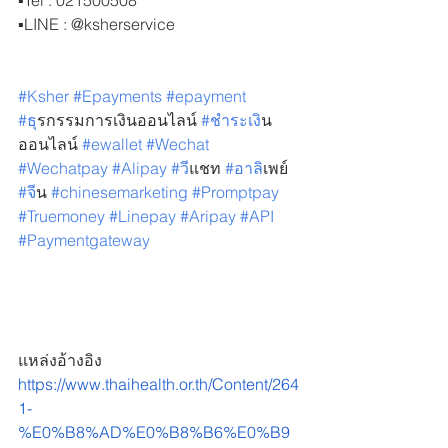
▪️Tel : 021500508
▪️LINE : @ksherservice 
#Ksher
#Epayments
#epayment
#ธ
ุรกรรมการเงินออนไลน์ 
#ชำระเง
ิน
ออนไลน์ 
#ewallet
#Wechat
#Wechatpay
#Alipay
#ว
ีแชท 
#อาล
ิเพย์ 
#จ
ีน 
#chinesemarketing
#Promptpay
#Truemoney
#Linepay
#Aripay
#API
#Paymentgateway
แหล่งอ้างอิง
https://www.thaihealth.or.th/Content/264
1-
%E0%B8%AD%E0%B8%B6%E0%B9