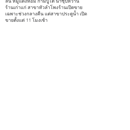
ลิ้น หมูแดงหอม ก้ามปูโต น้ำซุปหวาน 
ร้านเก่าแก่ สาขาหัวลำโพงร้านเปิดขาย
เฉพาะช่วงกลางคืน แต่สาขาประตูน้ำ เปิด
ขายตั้งแต่ 11 โมงเช้า