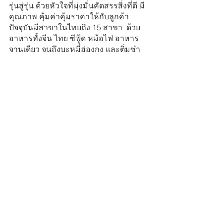
รุ่นสู่รุ่น ด้วยหัวใจที่มุ่งมั่นคัดสรรสิ่งที่ดี มี
คุณภาพ คุ้มค่าคุ้มราคาให้กับลูกค้า
ปัจจุบันมีสาขาในไทยถึง 15 สาขา  ด้วย
อาหารทั้งจีน ไทย ซีฟู้ด หม้อไฟ อาหาร
จานเดียว จนถึงบะหมี่ฮ่องกง และติ่มซำ 