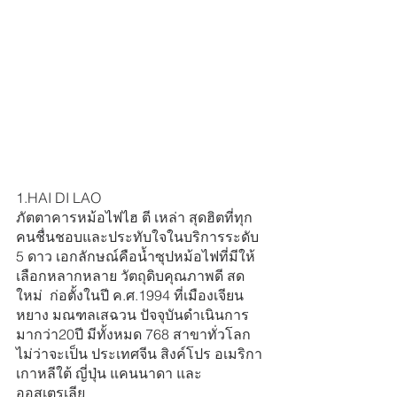
1.HAI DI LAO
ภัตตาคารหม้อไฟไฮ ตี เหล่า สุดฮิตที่ทุก
คนชื่นชอบและประทับใจในบริการระดับ 
5 ดาว เอกลักษณ์คือน้ำซุปหม้อไฟที่มีให้
เลือกหลากหลาย วัตถุดิบคุณภาพดี สด
ใหม่  ก่อตั้งในปี ค.ศ.1994 ที่เมืองเจียน
หยาง มณฑลเสฉวน ปัจจุบันดำเนินการ
มากว่า20ปี มีทั้งหมด 768 สาขาทั่วโลก 
ไม่ว่าจะเป็น ประเทศจีน สิงค์โปร อเมริกา 
เกาหลีใต้ ญี่ปุ่น แคนนาดา และ
ออสเตรเลีย  