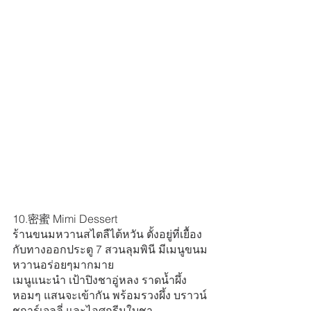
10.密蜜 Mimi Dessert
ร้านขนมหวานสไตลืไต้หวัน ตั้งอยู่ที่เยื้อง
กับทางออกประตู 7 สวนลุมพินี มีเมนูขนม
หวานอร่อยๆมากมาย
เมนูแนะนำ เป้าปิงชาอู่หลง ราดน้ำผึ้ง
หอมๆ แสนจะเข้ากัน พร้อมรวงผึ้ง บราวน์
ชูการ์เจลลี่ และไอศกรีมใบชา