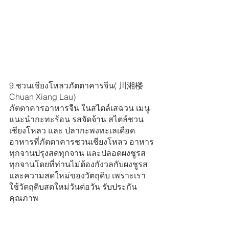
9.ชวนเชียงโหลวภัตตาคารจีน( 川湘楼 
Chuan Xiang Lau)
ภัตตาคารอาหารจีน ในสไตล์เสฉวน เมนู
แนะนำกะทะร้อน​ รสจัดจ้าน​ สไตล์​ชวน
เชียงโหลว และ ปลากะพงทะเลเดือด ​
อาหารที่​ภัตตาคารชวนเชียงโหลว​ อาหาร
ทุกจานปรุงสด​ทุกจาน​ และปลอดผงชูรส​
ทุกจาน​โดยที่ท่านไม่ต้องกังวล​กับผงชูรส​
และความสดใหม่​ของวัตถุดิบ​ เพราะเรา
ใช้วัตถุดิบ​สด​ใหม่​วันต่อวัน​ รับประกัน
คุณภาพ​