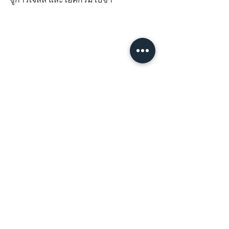
 สำหรับร้านอาหารหรือภัตรคารร้านไหน
ที่ต้องการเพิ่มช่องทางการรับชำระเงิน
หน้าร้านด้วยE-wallet เพื่อเพิ่มความ
สะดวกพร้อมกับสิทธิประโยชน์ต่างๆแก่
ลูกค้า 