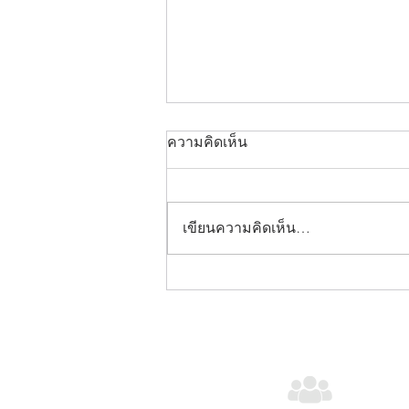
ความคิดเห็น
เขียนความคิดเห็น…
CASHLESS SOCIETY คือ
อะไร? 5 ข้อดีพาธุรกิจเติบโตสู่
เทคโนโลยียุคใหม่?