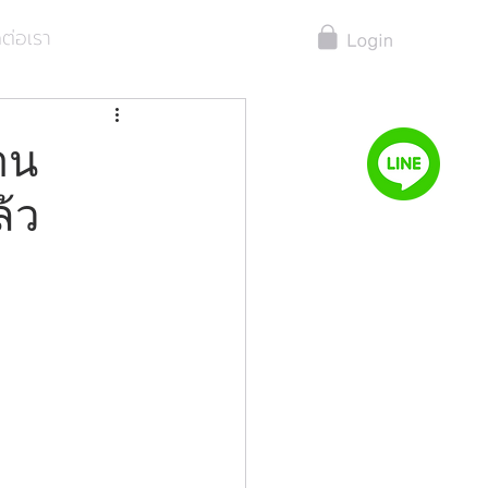
ดต่อเรา
าน
้ว