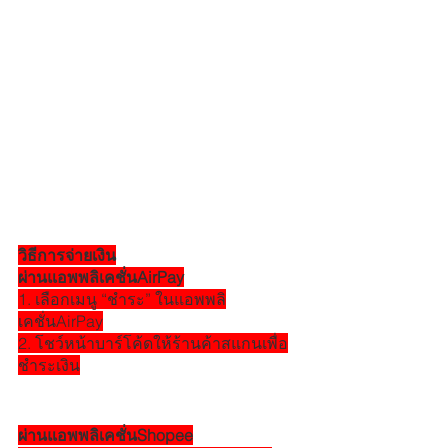
วิธีการจ่ายเงิน
ผ่านแอพพลิเคชั่นAirPay
1. เลือกเมนู “ชำระ” ในแอพพลิ
เคชั่นAirPay
2. โชว์หน้าบาร์โค้ดให้ร้านค้าสแกนเพื่อ
ชำระเงิน
ผ่านแอพพลิเคชั่นShopee